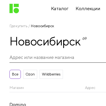
Каталог
Коллекции
Где купить
Новосибирск
Письменные
Новосибирск
принадлежности
69
Канцелярские
принадлежности
Все
Ozon
Wildberries
Папки,
архиваторы
Магазин
Адрес
Чертежные
Domino