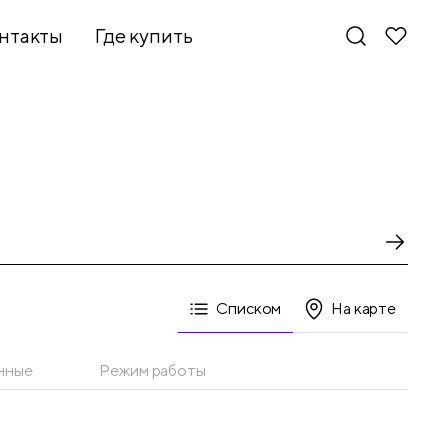
нтакты
Где купить
Списком
На карте
нные
Режим работы
Новинки