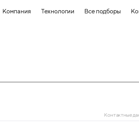
Компания
Технологии
Все подборы
Ко
Хобби и
творчество
Презентационное
оборудование
Школьный
текстиль
Контактные да
Бумажная