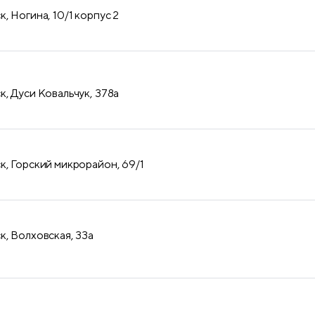
продукция
, Ногина, 10/1 корпус 2
, ​Дуси Ковальчук, 378а
, ​Горский микрорайон, 69/1
, ​Волховская, 33а