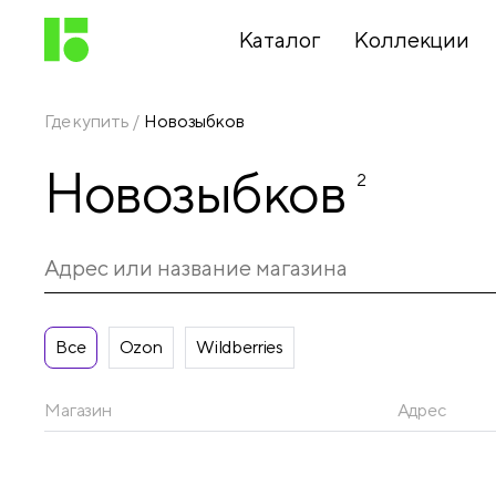
Каталог
Коллекции
Где купить
Новозыбков
Письменные
Новозыбков
принадлежности
2
Канцелярские
принадлежности
Все
Ozon
Wildberries
Папки,
архиваторы
Магазин
Адрес
Чертежные