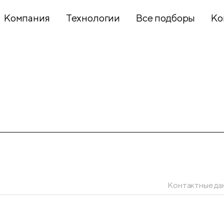
Компания
Технологии
Все подборы
Ко
Хобби и
творчество
Презентационное
оборудование
Школьный
текстиль
Контактные да
Бумажная