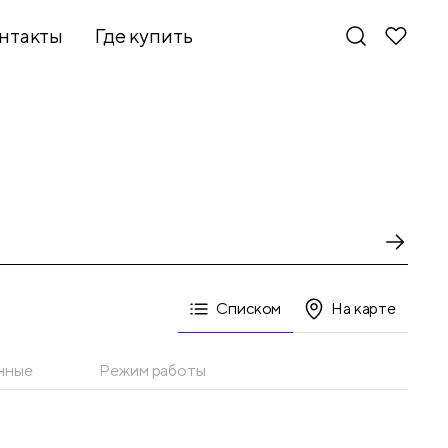
нтакты
Где купить
Списком
На карте
нные
Режим работы
Новинки