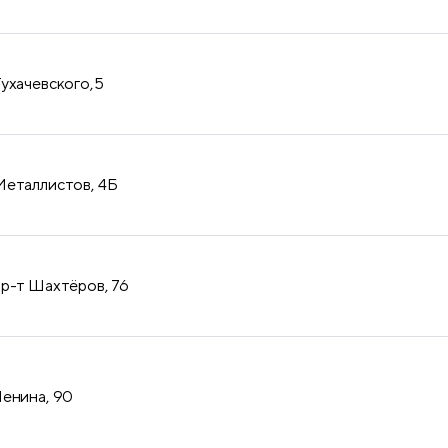
Тухачевского,5
Металлистов, 4Б
пр-т Шахтёров, 76
Ленина, 90