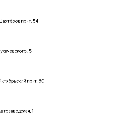
продукция
ахтёров пр-т, 54
ухачевского, 5
ктябрьский пр-т, 80
втозаводская, 1