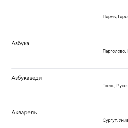
Пермь, Геро
Азбука
Парголово, 
Азбукаведи
Тверь, Русев
Акварель
Сургут, Уни