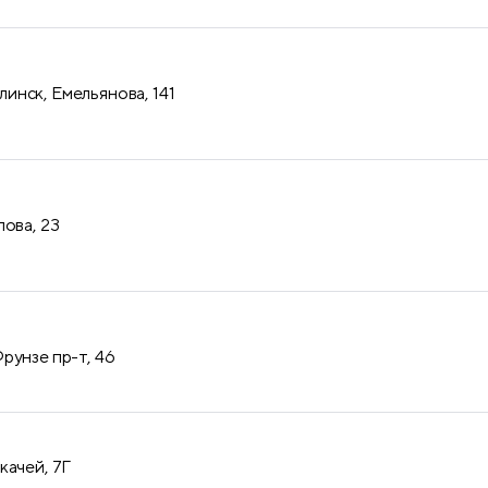
нск, Емельянова, 141
лова, 23
рунзе пр-т, 46
качей, 7Г