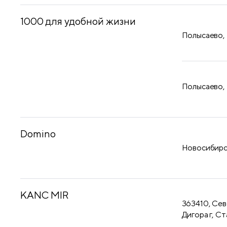
1000 для удобной жизни
Полысаево,
Полысаево,
Domino
Новосибирск
KANC MIR
363410, Сев
Дигора г, Ст