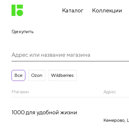
Каталог
Коллекции
Где купить
Письменные
принадлежности
Канцелярские
принадлежности
Все
Ozon
Wildberries
Магазин
Адрес
Папки,
архиваторы
1000 для удобной жизни
Кемерово, Ш
Чертежные