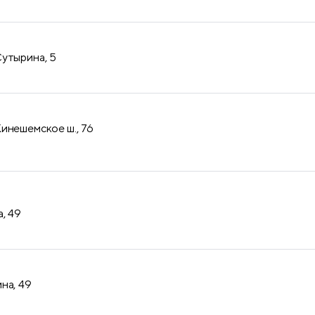
утырина, 5
инешемское ш., 76
, 49
на, 49