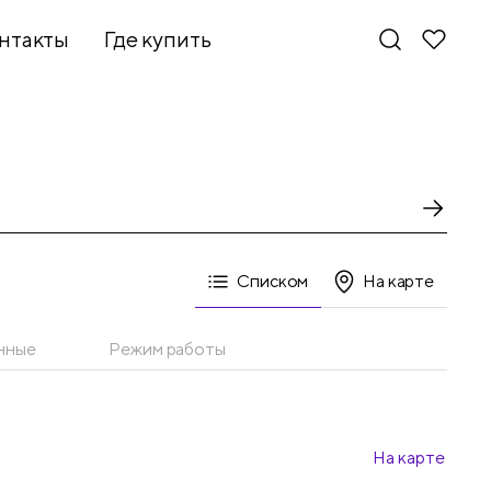
нтакты
Где купить
Списком
На карте
нные
Режим работы
На карте
Новинки