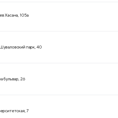
ев Хасана, 105а
Шуваловский парк, 40
а бульвар, 26
верситетская, 7