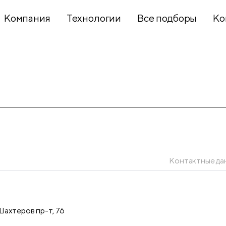
Компания
Технологии
Все подборы
Ко
Хобби и
творчество
Презентационное
оборудование
Контактные да
Школьный
текстиль
ахтеров пр-т, 76
Бумажная