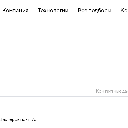
Компания
Технологии
Все подборы
Ко
Хобби и
творчество
Презентационное
оборудование
Контактные да
Школьный
текстиль
ахтеров пр-т, 76
Бумажная