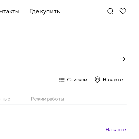
нтакты
Где купить
Списком
На карте
нные
Режим работы
На карте
Новинки