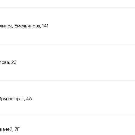
нск, Емельянова, 141
лова, 23
рунзе пр-т, 46
качей, 7Г