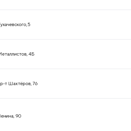
Тухачевского,5
Металлистов, 4Б
пр-т Шахтёров, 76
Ленина, 90