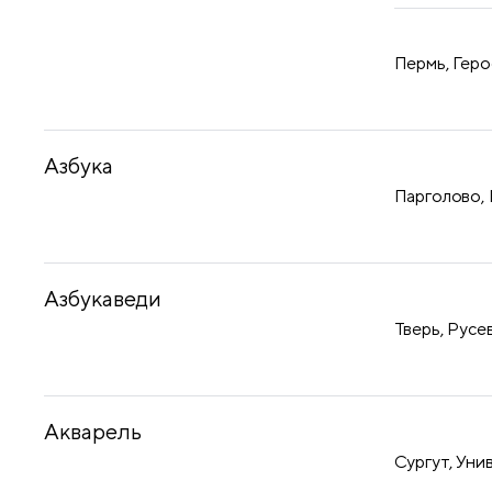
Пермь, Геро
Азбука
Парголово, 
Азбукаведи
Тверь, Русев
Акварель
Сургут, Уни