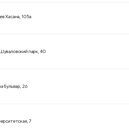
ев Хасана, 105а
Шуваловский парк, 40
а бульвар, 26
верситетская, 7