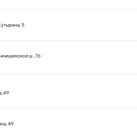
утырина, 5
инешемское ш., 76
, 49
на, 49