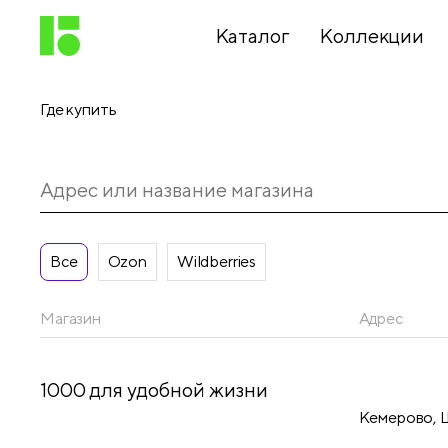
Каталог
Коллекции
Где купить
Письменные
принадлежности
Канцелярские
принадлежности
Все
Ozon
Wildberries
Магазин
Адрес
Папки,
архиваторы
1000 для удобной жизни
Кемерово, Ш
Чертежные