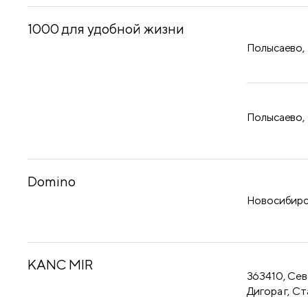
1000 для удобной жизни
Полысаево,
Полысаево,
Domino
Новосибирск
KANC MIR
363410, Сев
Дигора г, Ст