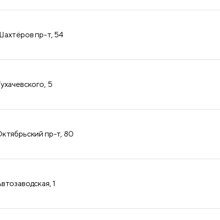
продукция
ахтёров пр-т, 54
ухачевского, 5
ктябрьский пр-т, 80
втозаводская, 1