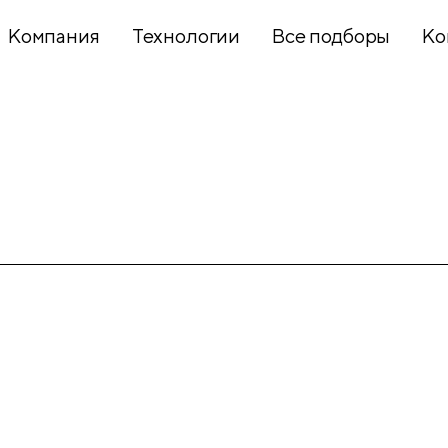
Компания
Технологии
Все подборы
Ко
Хобби и
творчество
Презентационное
оборудование
Школьный
текстиль
Бумажная