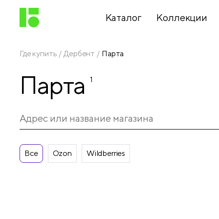
Каталог
Коллекции
Где купить
Дербент
Парта
Письменные
Парта
принадлежности
1
Канцелярские
принадлежности
Все
Ozon
Wildberries
Папки,
архиваторы
Чертежные