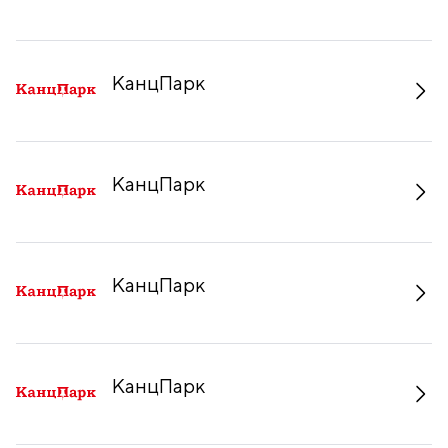
КанцПарк
КанцПарк
КанцПарк
КанцПарк