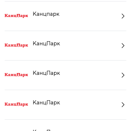
Канцпарк
КанцПарк
КанцПарк
КанцПарк