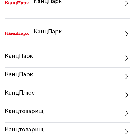
КанцПарк
КанцПарк
КанцПарк
КанцПарк
КанцПлюс
Канцтоварищ
Канцтоварищ