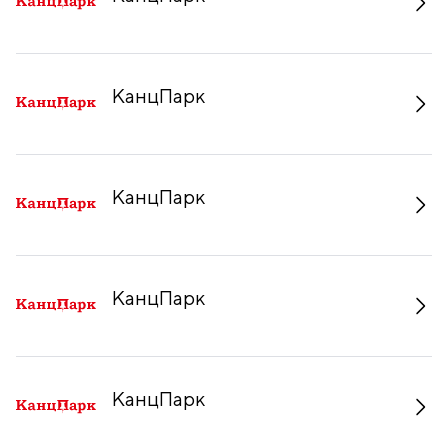
КанцПарк
КанцПарк
КанцПарк
КанцПарк