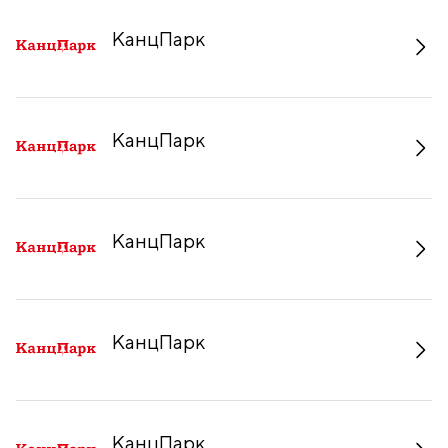
КанцПарк
КанцПарк
КанцПарк
КанцПарк
КанцПарк