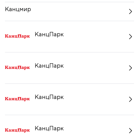
Канцмир
КанцПарк
КанцПарк
КанцПарк
КанцПарк