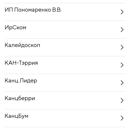
ИП Пономаренко В.В.
ИрСком
Калейдоскоп
КАН-Тэррия
Канц Лидер
Канцберри
КанцБум