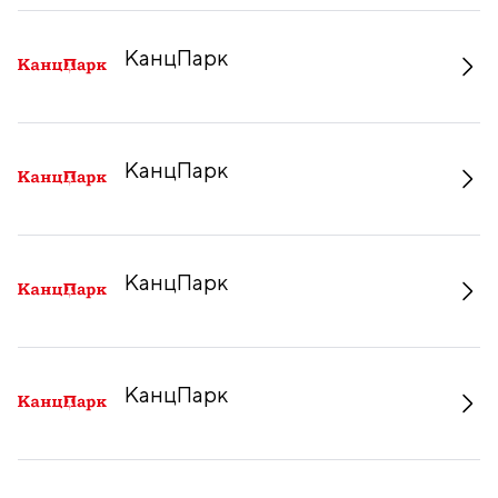
КанцПарк
КанцПарк
КанцПарк
КанцПарк