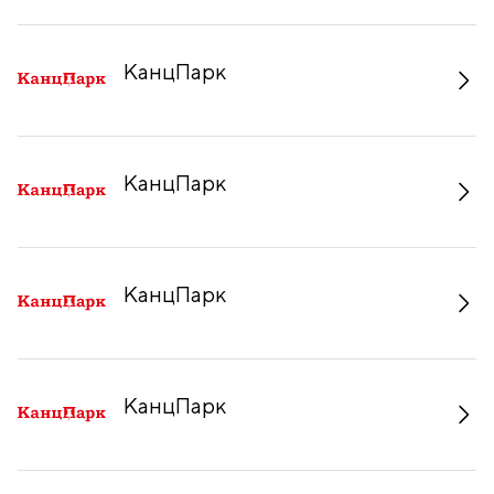
КанцПарк
КанцПарк
КанцПарк
КанцПарк