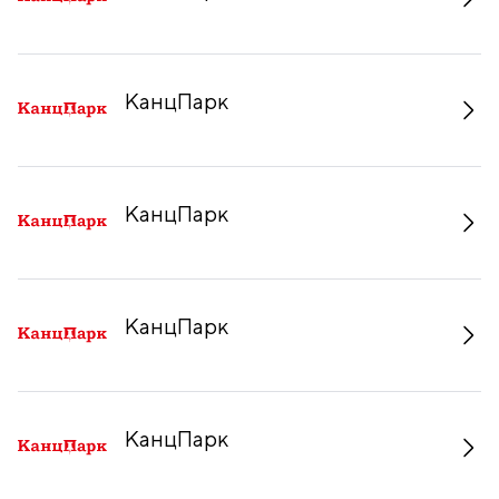
КанцПарк
КанцПарк
КанцПарк
КанцПарк