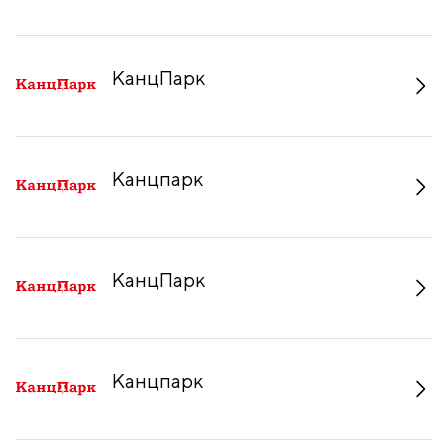
КанцПарк
Канцпарк
КанцПарк
Канцпарк