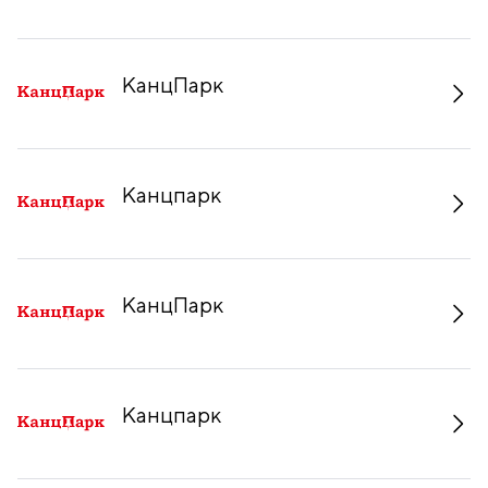
КанцПарк
Канцпарк
КанцПарк
Канцпарк