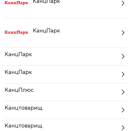
КанцПарк
КанцПарк
КанцПарк
КанцПарк
КанцПлюс
Канцтоварищ
Канцтоварищ