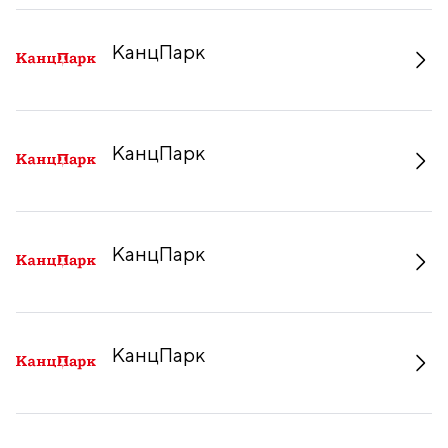
КанцПарк
КанцПарк
КанцПарк
КанцПарк