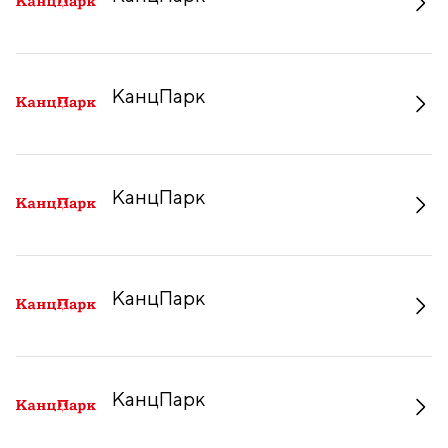
КанцПарк
КанцПарк
КанцПарк
КанцПарк