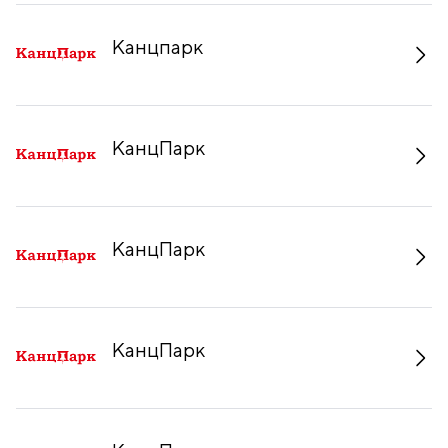
Канцпарк
КанцПарк
КанцПарк
КанцПарк