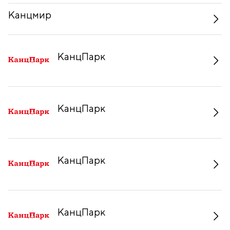
Канцмир
КанцПарк
КанцПарк
КанцПарк
КанцПарк