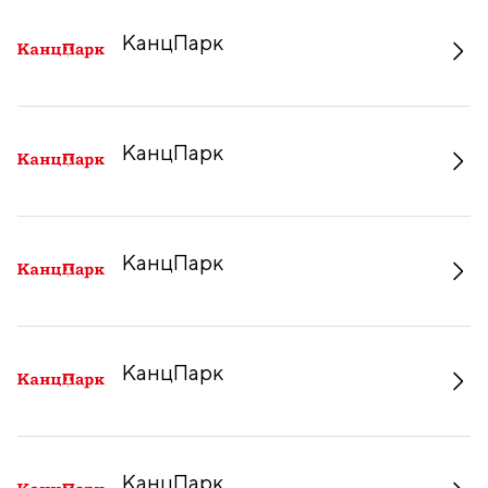
КанцПарк
КанцПарк
КанцПарк
КанцПарк
КанцПарк