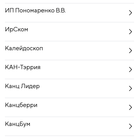
ИП Пономаренко В.В.
ИрСком
Калейдоскоп
КАН-Тэррия
Канц Лидер
Канцберри
КанцБум