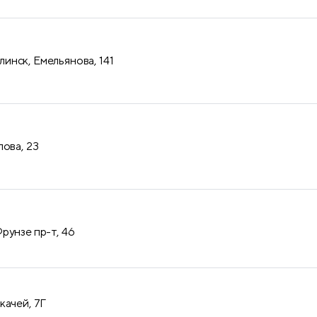
нск, Емельянова, 141
лова, 23
рунзе пр-т, 46
качей, 7Г