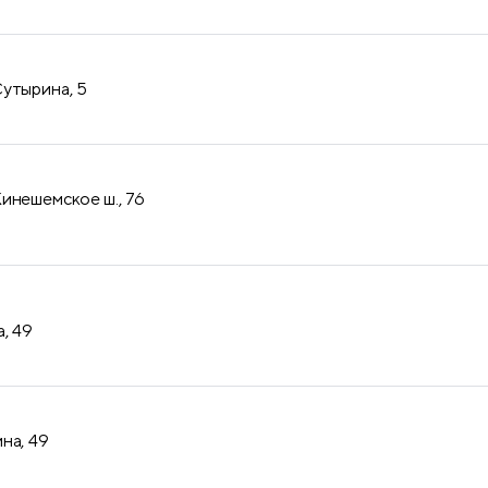
утырина, 5
инешемское ш., 76
, 49
на, 49