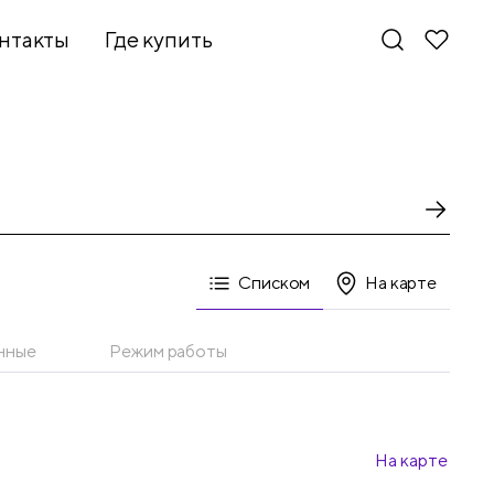
нтакты
Где купить
Списком
На карте
нные
Режим работы
На карте
Новинки