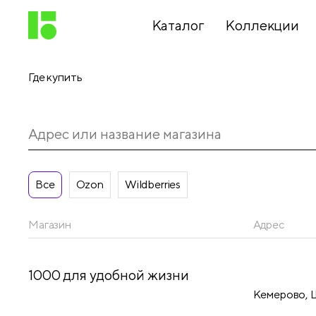
Каталог
Коллекции
Где купить
Письменные
принадлежности
Канцелярские
принадлежности
Все
Ozon
Wildberries
Магазин
Адрес
Папки,
архиваторы
1000 для удобной жизни
Кемерово, Ш
Чертежные