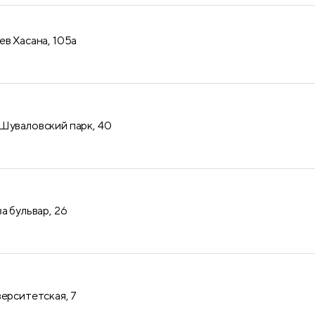
ев Хасана, 105а
Шуваловский парк, 40
а бульвар, 26
верситетская, 7