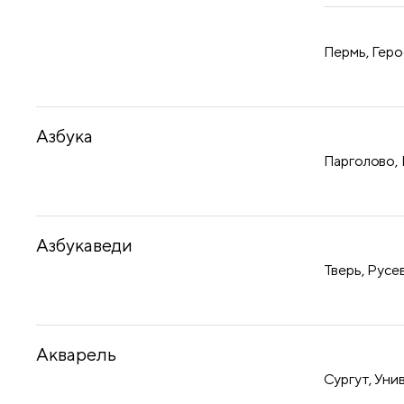
Пермь, Геро
Азбука
Парголово, 
Азбукаведи
Тверь, Русев
Акварель
Сургут, Уни