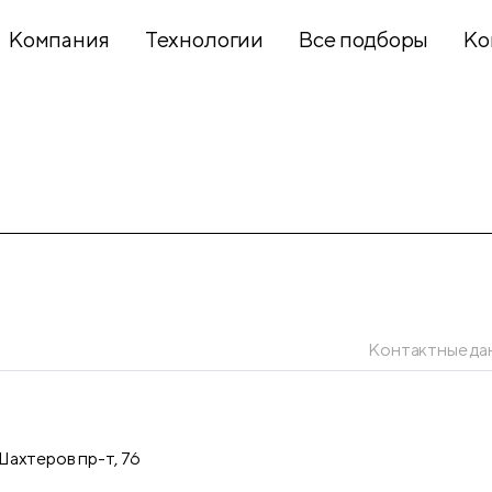
Компания
Технологии
Все подборы
Ко
Хобби и
творчество
Презентационное
оборудование
Контактные да
Школьный
текстиль
ахтеров пр-т, 76
Бумажная