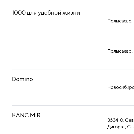
1000 для удобной жизни
Полысаево,
Полысаево,
Domino
Новосибирск
KANC MIR
363410, Сев
Дигора г, Ст