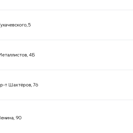
Тухачевского,5
Металлистов, 4Б
пр-т Шахтёров, 76
Ленина, 90