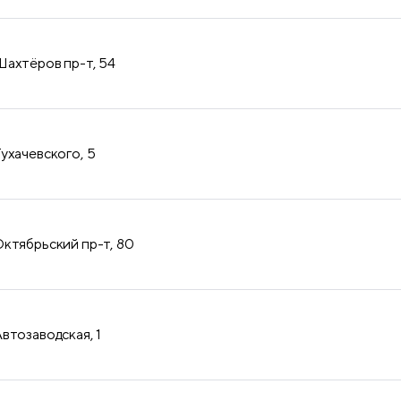
продукция
ахтёров пр-т, 54
ухачевского, 5
ктябрьский пр-т, 80
втозаводская, 1