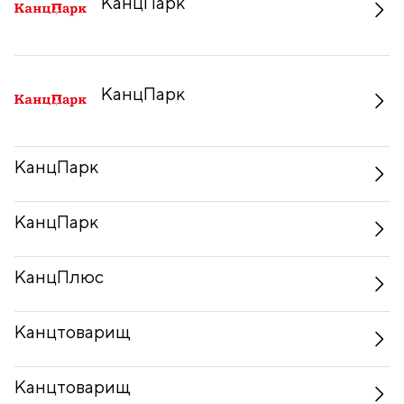
КанцПарк
КанцПарк
КанцПарк
КанцПарк
КанцПлюс
Канцтоварищ
Канцтоварищ