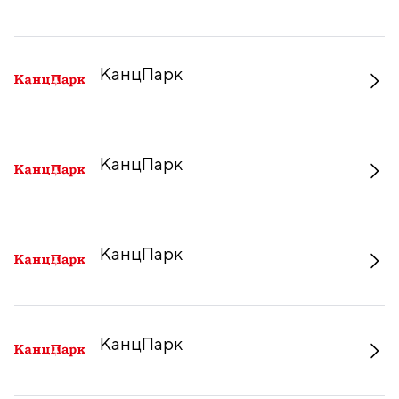
КанцПарк
КанцПарк
КанцПарк
КанцПарк