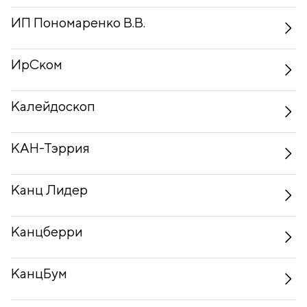
ИП Пономаренко В.В.
ИрСком
Калейдоскоп
КАН-Тэррия
Канц Лидер
Канцберри
КанцБум