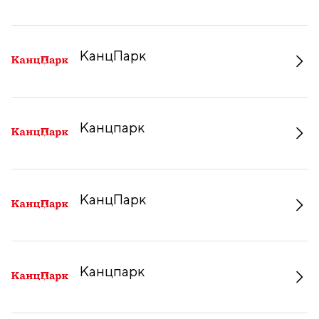
КанцПарк
Канцпарк
КанцПарк
Канцпарк