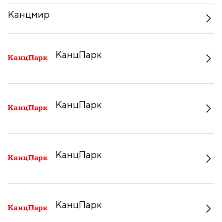
Канцмир
КанцПарк
КанцПарк
КанцПарк
КанцПарк