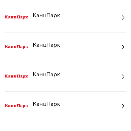
КанцПарк
КанцПарк
КанцПарк
КанцПарк