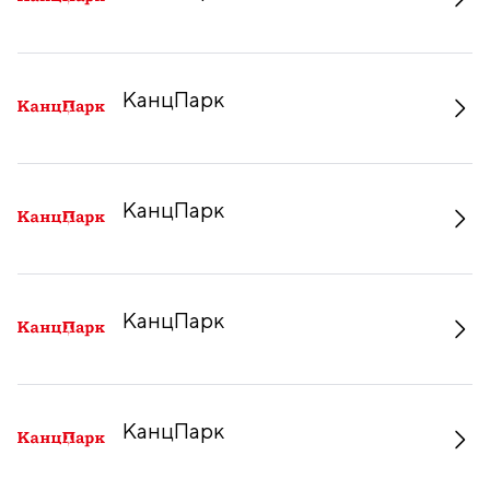
КанцПарк
КанцПарк
КанцПарк
КанцПарк