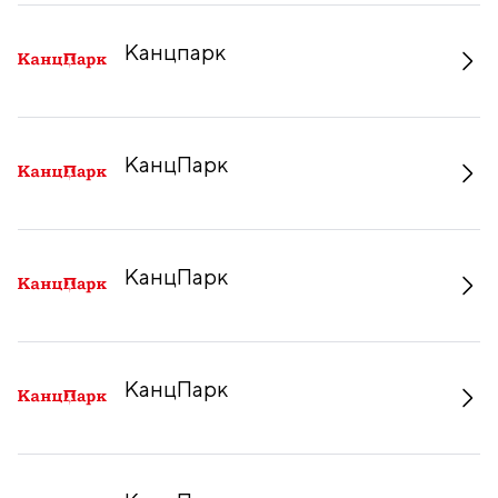
Канцпарк
КанцПарк
КанцПарк
КанцПарк