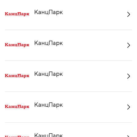
КанцПарк
КанцПарк
КанцПарк
КанцПарк
КанцПарк