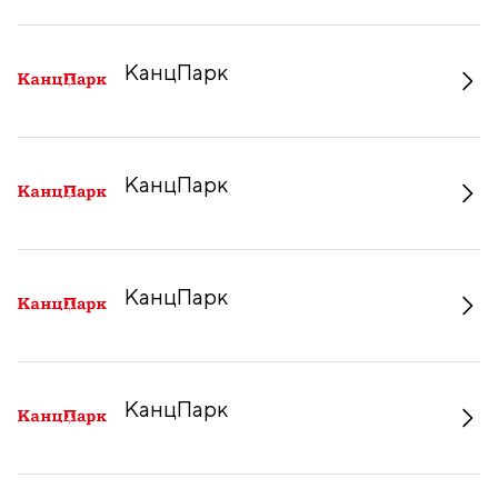
КанцПарк
КанцПарк
КанцПарк
КанцПарк