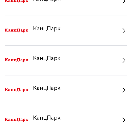
КанцПарк
КанцПарк
КанцПарк
КанцПарк