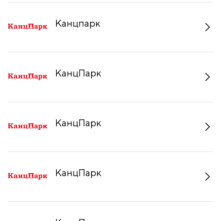
Канцпарк
КанцПарк
КанцПарк
КанцПарк