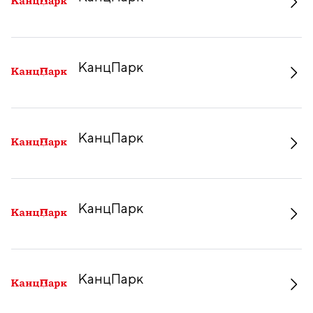
КанцПарк
КанцПарк
КанцПарк
КанцПарк