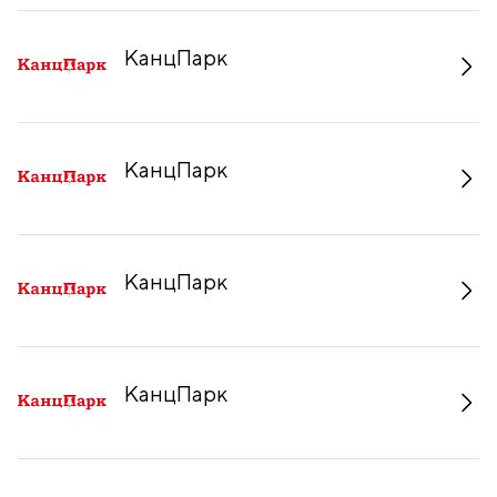
КанцПарк
КанцПарк
КанцПарк
КанцПарк