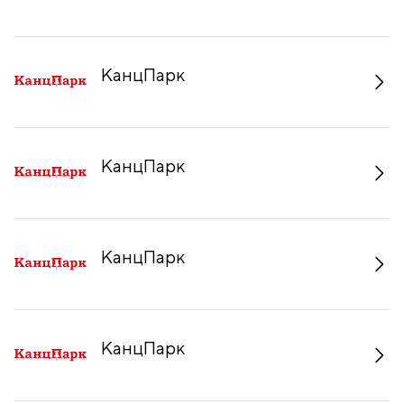
КанцПарк
КанцПарк
КанцПарк
КанцПарк