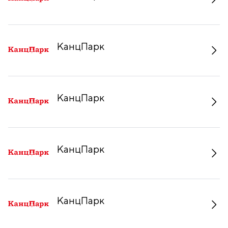
КанцПарк
КанцПарк
КанцПарк
КанцПарк