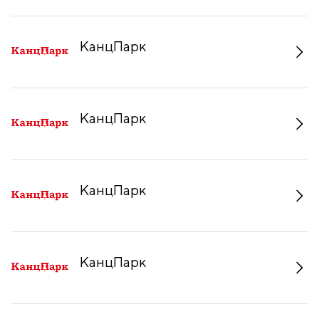
КанцПарк
КанцПарк
КанцПарк
КанцПарк