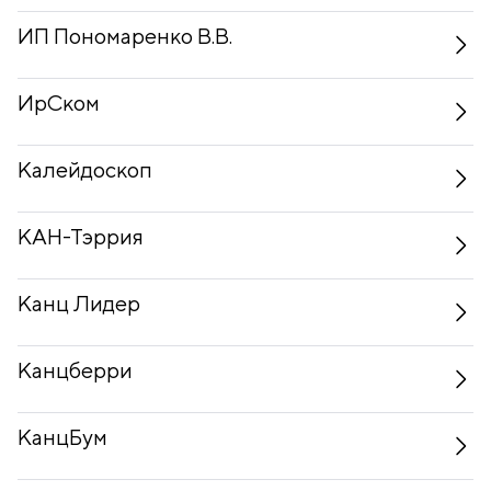
ИП Пономаренко В.В.
ИрСком
Калейдоскоп
КАН-Тэррия
Канц Лидер
Канцберри
КанцБум