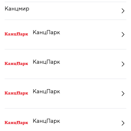
Канцмир
КанцПарк
КанцПарк
КанцПарк
КанцПарк