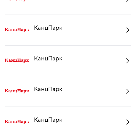
КанцПарк
КанцПарк
КанцПарк
КанцПарк