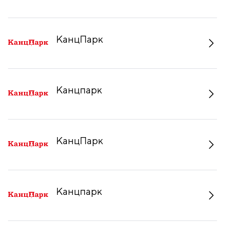
КанцПарк
Канцпарк
КанцПарк
Канцпарк