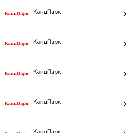
КанцПарк
КанцПарк
КанцПарк
КанцПарк
КанцПарк