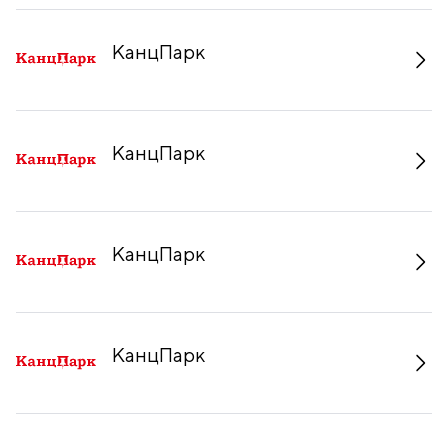
КанцПарк
КанцПарк
КанцПарк
КанцПарк