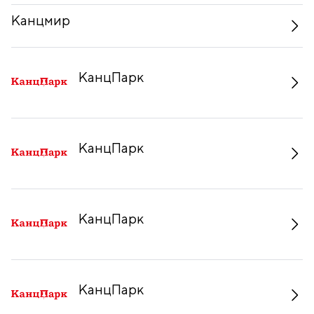
Канцмир
КанцПарк
КанцПарк
КанцПарк
КанцПарк