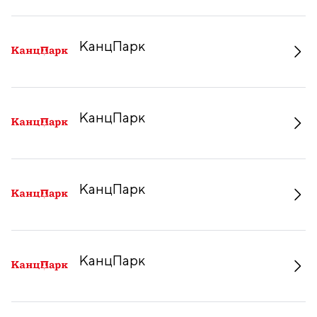
КанцПарк
КанцПарк
КанцПарк
КанцПарк