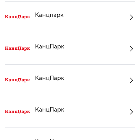
Канцпарк
КанцПарк
КанцПарк
КанцПарк