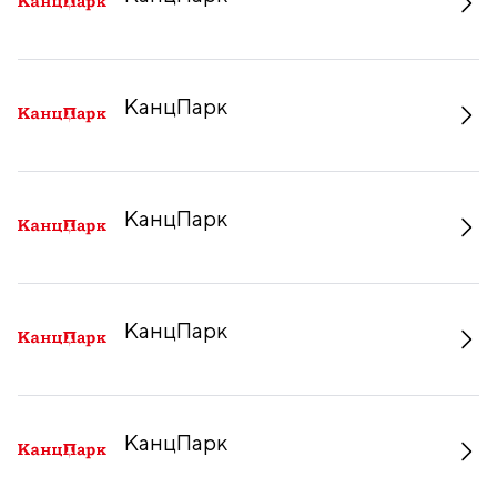
КанцПарк
КанцПарк
КанцПарк
КанцПарк