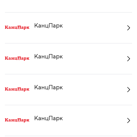
КанцПарк
КанцПарк
КанцПарк
КанцПарк