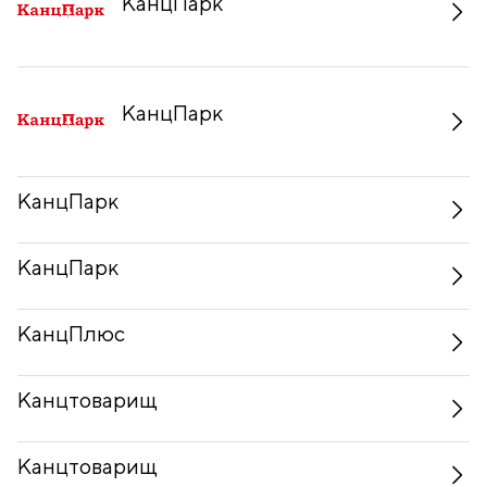
КанцПарк
КанцПарк
КанцПарк
КанцПарк
КанцПлюс
Канцтоварищ
Канцтоварищ