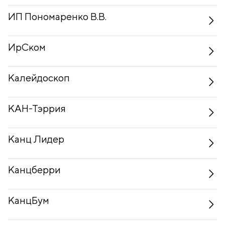
ИП Пономаренко В.В.
ИрСком
Калейдоскоп
КАН-Тэррия
Канц Лидер
Канцберри
КанцБум