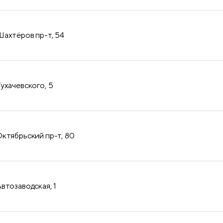
продукция
ахтёров пр-т, 54
ухачевского, 5
ктябрьский пр-т, 80
втозаводская, 1