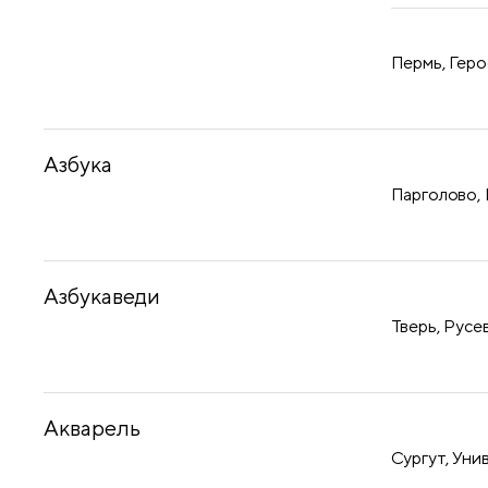
Пермь, Геро
Азбука
Парголово, 
Азбукаведи
Тверь, Русев
Акварель
Сургут, Уни