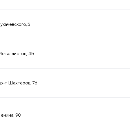
Тухачевского,5
Металлистов, 4Б
пр-т Шахтёров, 76
Ленина, 90