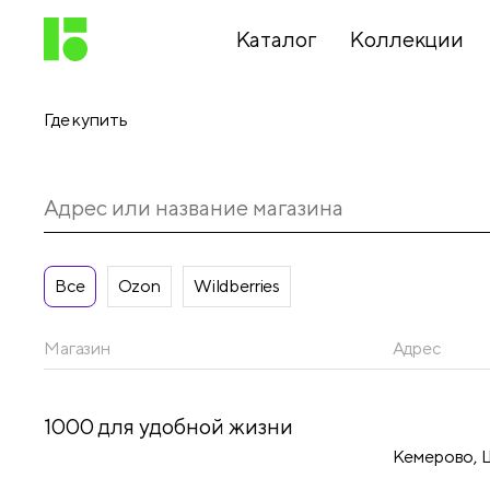
Каталог
Коллекции
Где купить
Письменные
принадлежности
Канцелярские
принадлежности
Все
Ozon
Wildberries
Магазин
Адрес
Папки,
архиваторы
1000 для удобной жизни
Кемерово, Ш
Чертежные