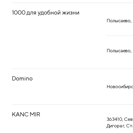
1000 для удобной жизни
Полысаево,
Полысаево,
Domino
Новосибирск
KANC MIR
363410, Сев
Дигора г, Ст