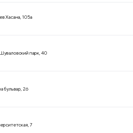
ев Хасана, 105а
Шуваловский парк, 40
а бульвар, 26
верситетская, 7