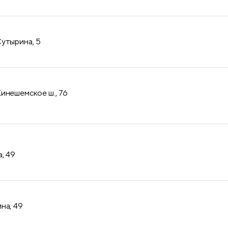
утырина, 5
инешемское ш., 76
, 49
на, 49