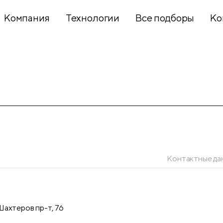
Компания
Технологии
Все подборы
Ко
Хобби и
творчество
Презентационное
оборудование
Контактные да
Школьный
текстиль
ахтеров пр-т, 76
Бумажная