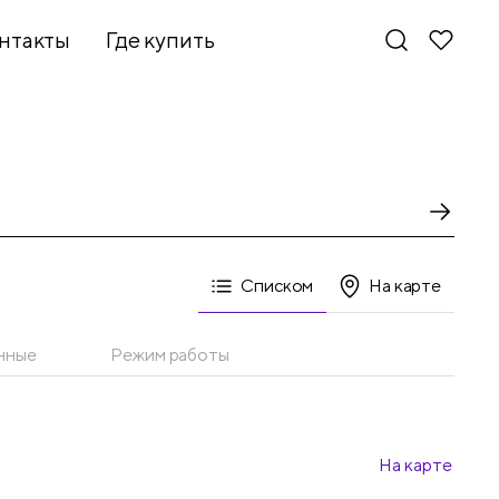
нтакты
Где купить
Списком
На карте
нные
Режим работы
На карте
Новинки