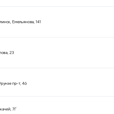
нск, Емельянова, 141
лова, 23
рунзе пр-т, 46
качей, 7Г