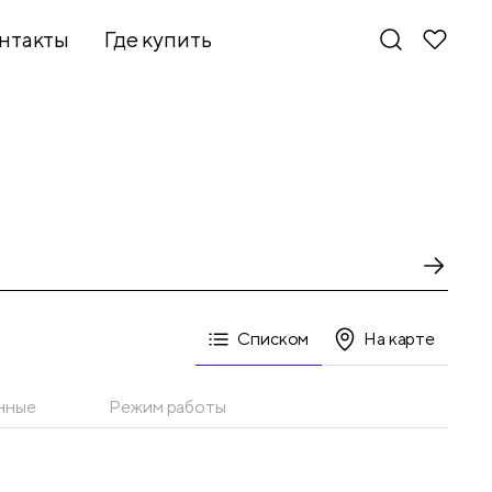
нтакты
Где купить
Списком
На карте
нные
Режим работы
Новинки