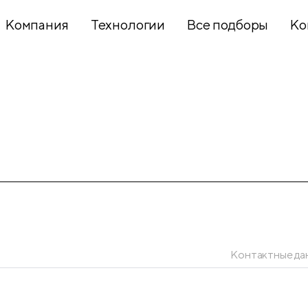
Компания
Технологии
Все подборы
Ко
Хобби и
творчество
Презентационное
оборудование
Школьный
текстиль
Контактные да
Бумажная