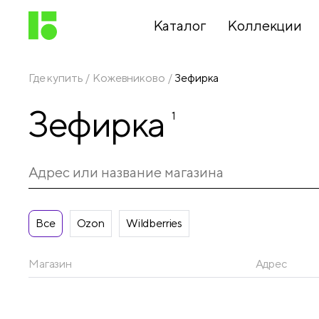
Каталог
Коллекции
Где купить
Кожевниково
Зефирка
Письменные
Зефирка
принадлежности
1
Канцелярские
принадлежности
Все
Ozon
Wildberries
Папки,
архиваторы
Магазин
Адрес
Чертежные