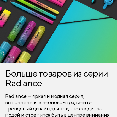
Уголки внутреннего блока
скругленные
Перфорированные уголки
да
Географическая карта
нет
Справочный материал
есть
Печать форзаца
нет
Закладка-ляссе
2
Больше товаров из серии
Печать года на обложке
нет
Radiance
Выборочный лак
нет
Radiance — яркая и модная серия,
выполненная в неоновом градиенте.
Блестки/глиттер
нет
Трендовый дизайн для тех, кто следит за
модой и стремится быть в центре внимания.
Тиснение
нет