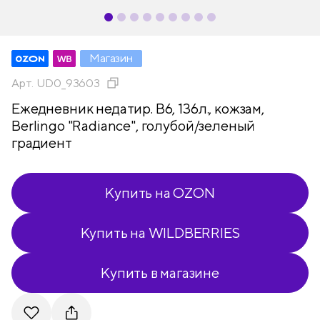
Магазин
Арт.
UD0_93603
Ежедневник недатир. В6, 136л., кожзам,
Berlingo "Radiance", голубой/зеленый
градиент
Купить на OZON
Купить на WILDBERRIES
Купить в магазине