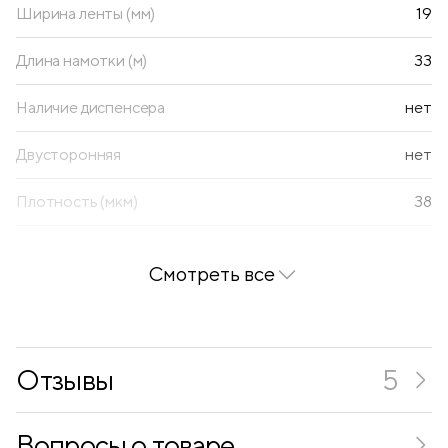
Ширина ленты (мм)
19
Длина намотки (м)
33
Наличие диспенсера
нет
Двусторонняя
нет
Плотность (мкм)
38
Количество в упаковке
8
Смотреть все
Отзывы
5
Вопросы о товаре