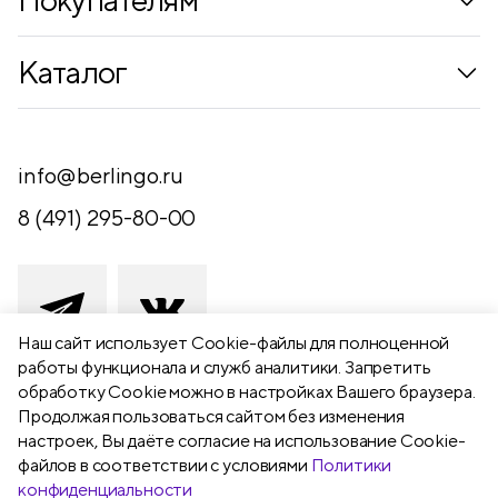
Коллекции
Каталог
Где купить
Новинки
Компания
Письменные принадлежности
info@berlingo.ru
Контакты
Канцелярские принадлежности
8 (491) 295-80-00
Обратная связь
Папки, архиваторы
Чертежные принадлежности
Хобби и творчество
Наш сайт использует Сookie-файлы для полноценной
работы функционала и служб аналитики. Запретить
Презентационное оборудование
обработку Cookie можно в настройках Вашего браузера.
391111 Рязанская обл., Рыбновский р-
Продолжая пользоваться сайтом без изменения
Школьный текстиль
н,
настроек, Вы даёте согласие на использование Cookie-
Бумажная продукция
г. Рыбное, ул. Берёзовая, 13а
файлов в соответствии с условиями
Политики
конфиденциальности