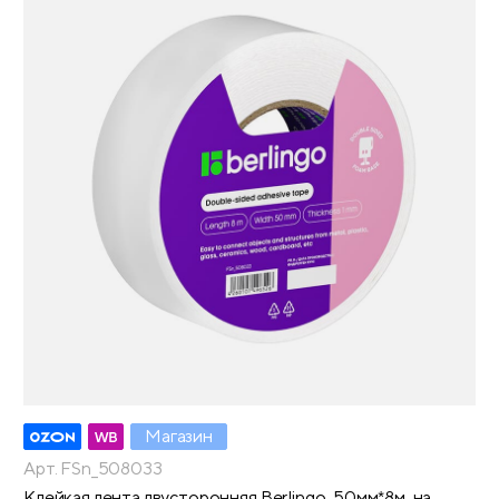
Магазин
Арт. FSn_508033
Клейкая лента двусторонняя Berlingo, 50мм*8м, на