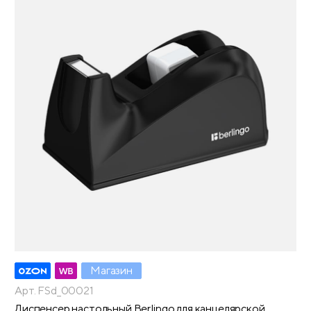
Магазин
Арт. FSd_00021
Диспенсер настольный Berlingo для канцелярской