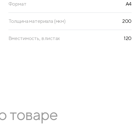
Формат
A4
Толщина материала (мкм)
200
Вместимость, в листах
120
о товаре