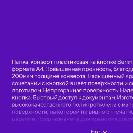
красная
Папка-конверт пластиковая на кнопке Berling
формата А4. Повышенная прочность, благод
200мкм толщине конверта. Насыщенный кра
сочетании с кнопкой в цвет поверхности и
логотипом. Непрозрачная поверхность. Над
кнопка. Быстрый доступ к документам. Изгот
высококачественного полипропилена с мат
поверхности, на которой не видно отпечатк
царапин. Предназначена для хранения доку
120 листов. Размер 333*236мм. Упаковка в п
Ещё
форме на 12шт. Индивидуальный штрих-код 