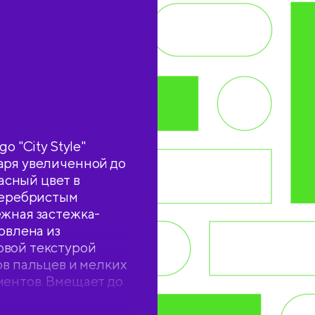
o "City Style"
аря увеличенной до
сный цвет в
 серебристым
ежная застежка-
овлена из
овой текстурой
ов пальцев и мелких
ментов. Вмещает до
розрачный пакет по
на каждой папке-