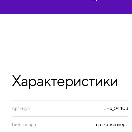
конверте на съемном стикере с информацие
Характеристики
Артикул
EFb_04403
Вид товара
папка-конверт