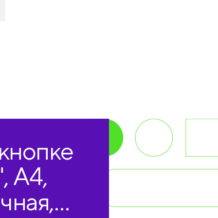
 кнопке
, А4,
чная,