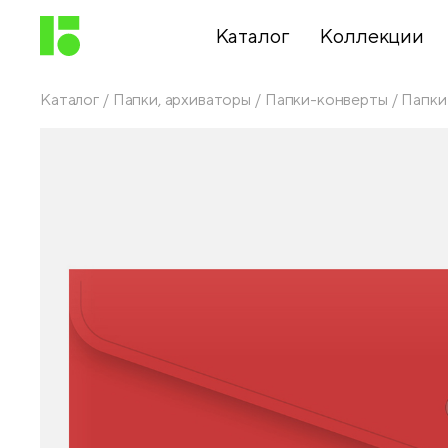
Каталог
Коллекции
Каталог
Папки, архиваторы
Папки-конверты
Папки
Письменные
принадлежности
Канцелярские
принадлежности
Папки,
архиваторы
Чертежные