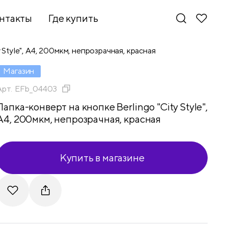
нтакты
Где купить
 Style", А4, 200мкм, непрозрачная, красная
Магазин
Арт.
EFb_04403
Папка-конверт на кнопке Berlingo "City Style",
А4, 200мкм, непрозрачная, красная
Купить в магазине
Новинки
Telegram
VKontakte