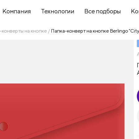
Компания
Технологии
Все подборы
Ко
-конверты на кнопке
Папка-конверт на кнопке Berlingo "City
Хобби и
творчество
Презентационное
оборудование
Школьный
текстиль
Бумажная