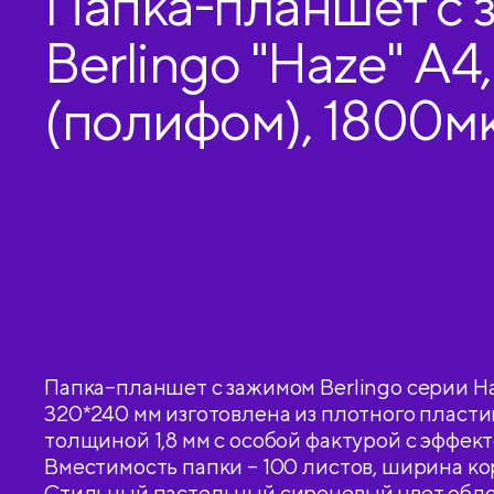
Папка-планшет с 
Berlingo "Haze" А4
(полифом), 1800м
сиреневая
Папка–планшет с зажимом Berlingo серии H
320*240 мм изготовлена из плотного пласти
толщиной 1,8 мм с особой фактурой с эффекто
Вместимость папки – 100 листов, ширина кор
Стильный пастельный сиреневый цвет обл