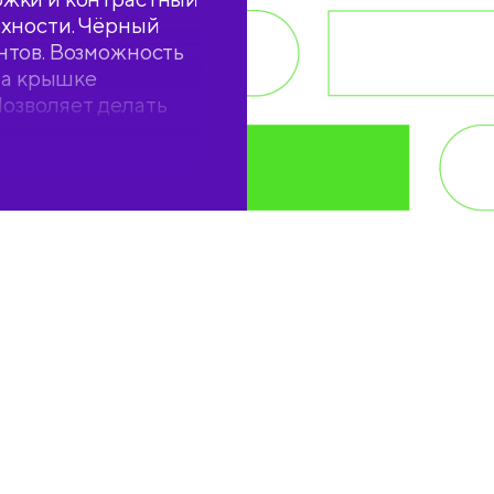
рхности. Чёрный
нтов. Возможность
на крышке
Позволяет делать
акет.