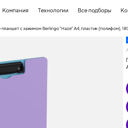
Компания
Технологии
Все подборы
Ко
-планшет с зажимом Berlingo "Haze" А4, пластик (полифом), 1
Хобби и
творчество
Презентационное
оборудование
Школьный
текстиль
Бумажная