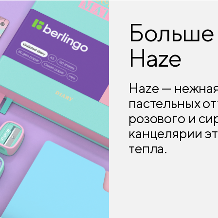
Больше 
Haze
Haze — нежная
пастельных от
розового и си
канцелярии э
тепла.