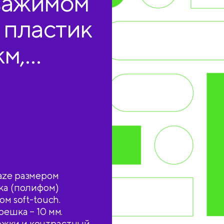
зажимом
, пластик
км,
aze размером
ка (полифом)
м soft-touch.
ешка – 10 мм.
ожки и контрастный