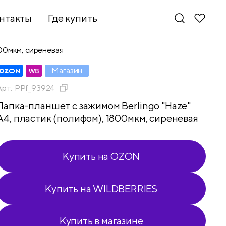
нтакты
Где купить
800мкм, сиреневая
Магазин
Арт.
PPf_93924
Папка-планшет с зажимом Berlingo "Haze"
А4, пластик (полифом), 1800мкм, сиреневая
Купить на OZON
Купить на WILDBERRIES
Новинки
Купить в магазине