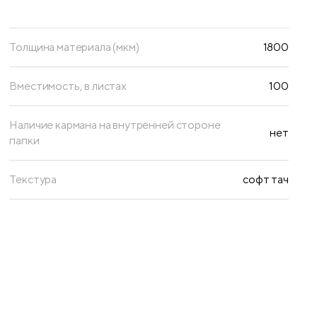
Толщина материала (мкм)
1800
Вместимость, в листах
100
Наличие кармана на внутренней стороне
нет
папки
Текстура
софт тач