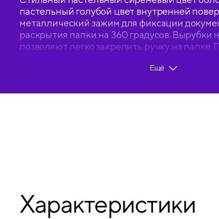
пастельный голубой цвет внутренней пове
металлический зажим для фиксации докуме
раскрытия папки на 360 градусов. Вырубки 
позволяют легко закрепить ручку на папке. 
записи на весу. Индивидуальная упаковка в п
Ещё
• Вместимость, в листах: 100;
• Формат: А4;
• Цвет: сиреневый;
• Ширина корешка: 10 мм.
Характеристики