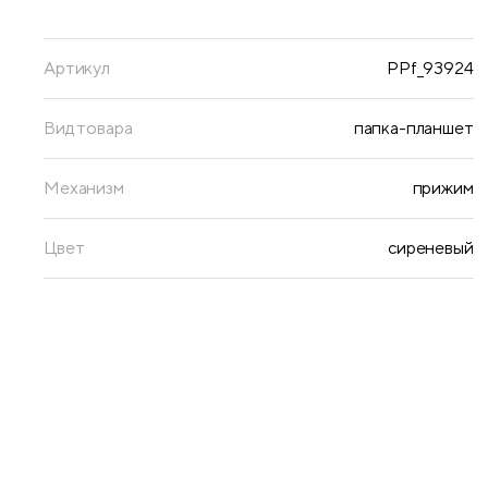
Артикул
PPf_93924
Вид товара
папка-планшет
Механизм
прижим
Цвет
сиреневый