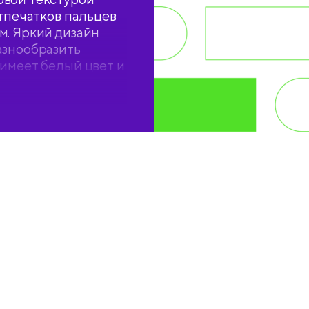
отпечатков пальцев
м. Яркий дизайн
азнообразить
 имеет белый цвет и
ля удобного
дисков, флешек и
ёрном цвете.
мм помогает удобно
 быть выровнены по
й стенке кольца.
 надежного
едотвращают
ументов при
на в
е.