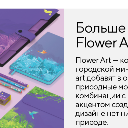
Больше 
Flower A
Flower Art — к
городской мин
art добавят в 
природные мо
комбинации с
акцентом соз
дизайне нет н
природе.