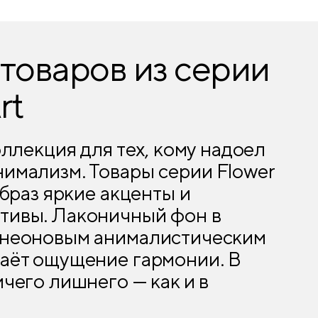
товаров из серии
rt
оллекция для тех, кому надоел
имализм. Товары серии Flower
образ яркие акценты и
тивы. Лаконичный фон в
 неоновым анималистическим
даёт ощущение гармонии. В
ичего лишнего — как и в