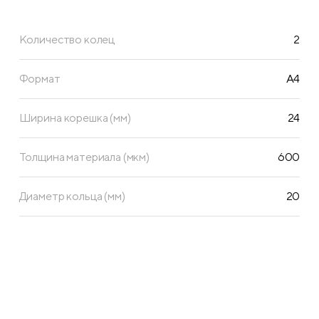
пки: есть;
Количество колец
2
Формат
А4
Ширина корешка (мм)
24
Толщина материала (мкм)
600
Диаметр кольца (мм)
20