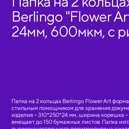
Папка на 2 кольца
Berlingo "Flower Art
24мм, 600мкм, с р
D-кольца, с внутр.
карманом
Папка на 2 кольцах Berlingo Flower Art форм
стильным помощником для хранения докуме
изделия – 310*250*24 мм, ширина корешка – 
вмещает до 150 бумажных листов. Папка изг
высококачественного полипропилена с мат