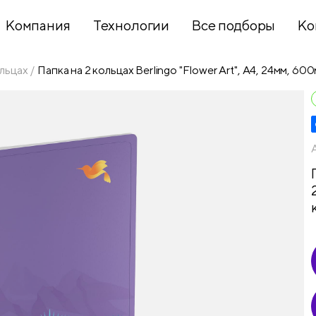
Компания
Технологии
Все подборы
Ко
льцах
Папка на 2 кольцах Berlingo "Flower Art", А4, 24мм, 60
Хобби и
творчество
Презентационное
оборудование
Школьный
текстиль
Бумажная