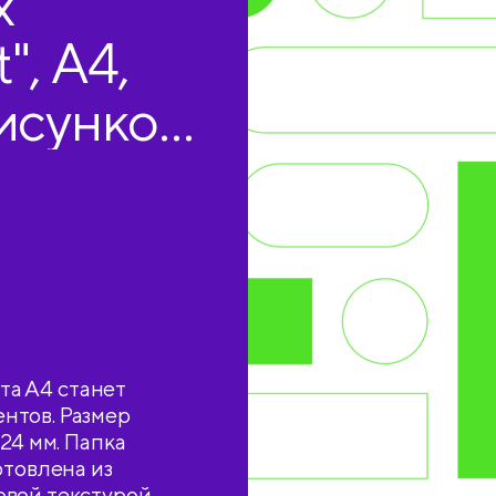
х
", А4,
исунком,
ата А4 станет
нтов. Размер
24 мм. Папка
отовлена из
овой текстурой