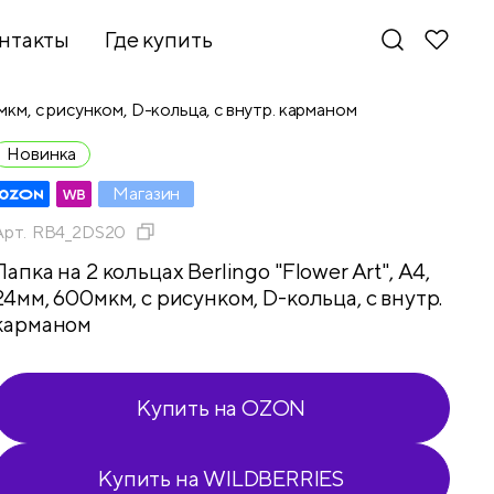
нтакты
Где купить
0мкм, с рисунком, D-кольца, с внутр. карманом
Новинка
Магазин
Арт.
RB4_2DS20
Папка на 2 кольцах Berlingo "Flower Art", А4,
24мм, 600мкм, с рисунком, D-кольца, с внутр.
карманом
Купить на OZON
Новинки
Купить на WILDBERRIES