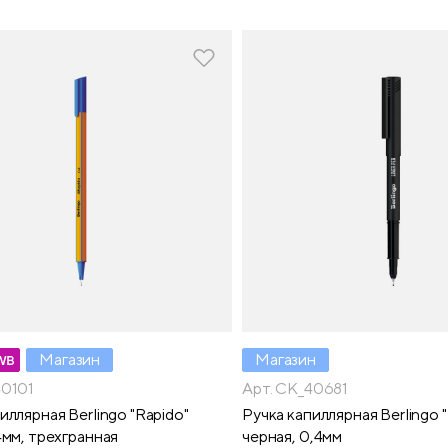
Магазин
Магазин
40101
Арт. CK_40681
иллярная Berlingo "Rapido"
Ручка капиллярная Berlingo "
4мм, трехгранная
черная, 0,4мм