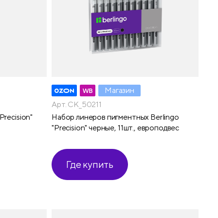
Магазин
Арт. CK_50211
Precision"
Набор линеров пигментных Berlingo
"Precision" черные, 11шт., европодвес
Где купить