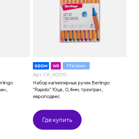
Магазин
Арт. CK_40010
rlingo
Набор капиллярных ручек Berlingo
ан.,
"Rapido" 10цв., 0,4мм, трехгран.,
европодвес
Где купить