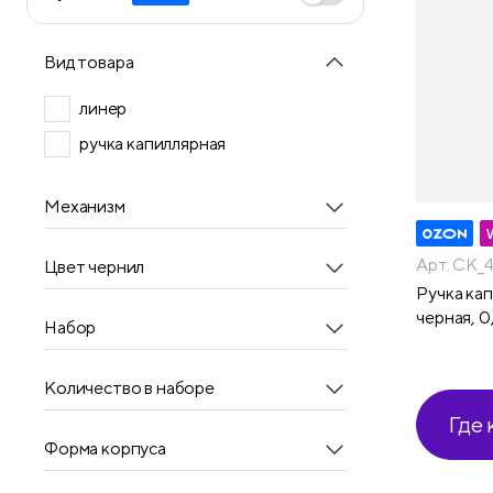
Вид товара
линер
ручка капиллярная
Механизм
Арт. CK_
Цвет чернил
Ручка кап
черная, 0
Набор
Количество в наборе
Где 
Форма корпуса