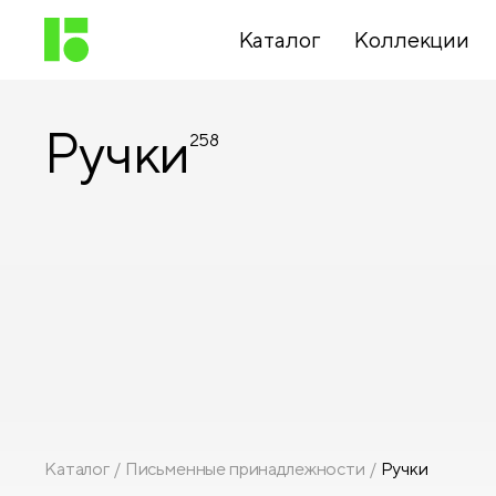
Каталог
Коллекции
Ручки
258
Письменные
принадлежности
Канцелярские
принадлежности
Папки,
архиваторы
Каталог
Письменные принадлежности
Ручки
Чертежные