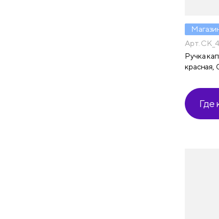
Магази
Арт. CK_
Ручка кап
красная, 
Где 