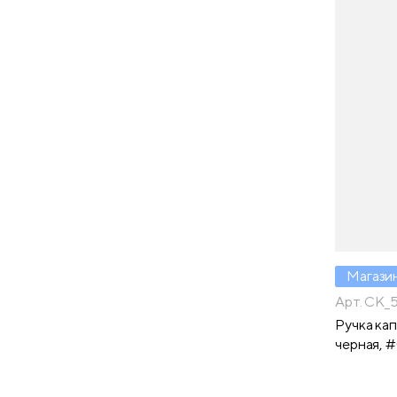
Магази
Арт. CK_
Ручка кап
черная, #