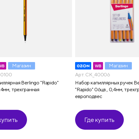
Магазин
Магазин
40100
Арт. CK_40006
иллярная Berlingo "Rapido"
Набор капиллярных ручек Be
,4мм, трехгранная
"Rapido" 06цв., 0,4мм, трехгр
европодвес
купить
Где купить