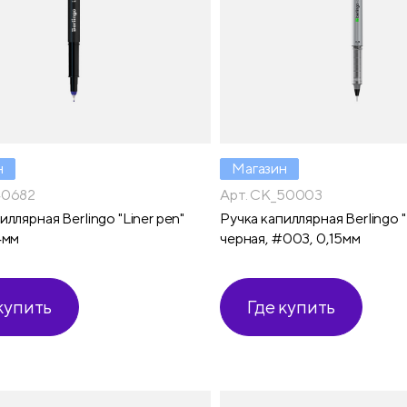
н
Магазин
40682
Арт. CK_50003
иллярная Berlingo "Liner pen"
Ручка капиллярная Berlingo "
4мм
черная, #003, 0,15мм
купить
Где купить