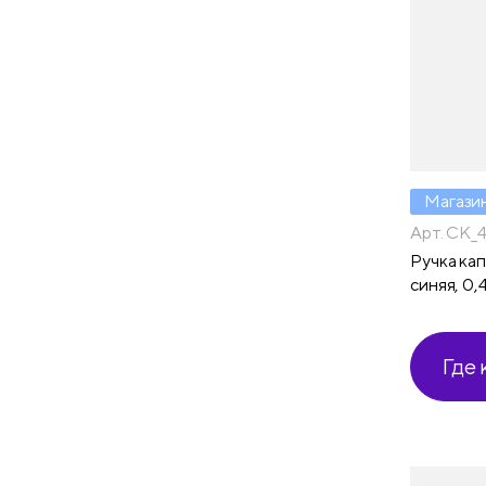
Магази
Арт. CK_
Ручка кап
синяя, 0,
Где 