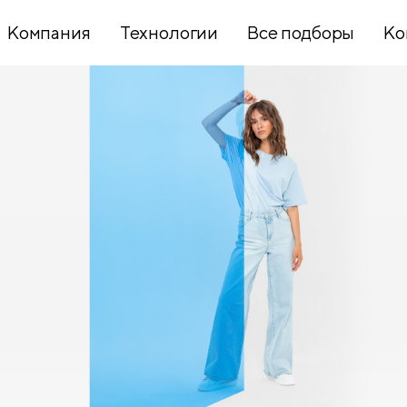
Компания
Технологии
Все подборы
Ко
Хобби и
творчество
Презентационное
оборудование
Школьный
текстиль
Бумажная