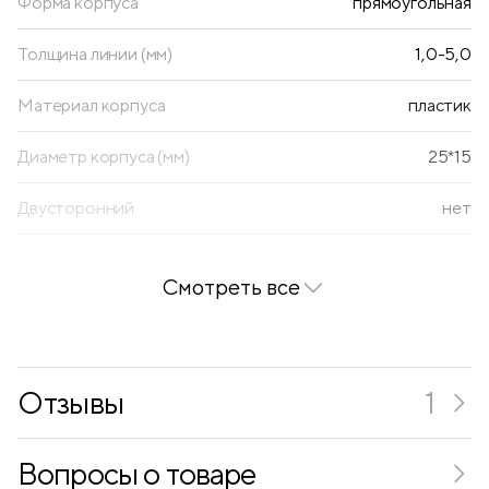
Форма корпуса
прямоугольная
Толщина линии (мм)
1,0-5,0
Материал корпуса
пластик
Диаметр корпуса (мм)
25*15
Двусторонний
нет
Форма наконечника
скошенный
Смотреть все
Наличие клипа
есть
Основа
водная
Отзывы
1
Форма наконечника
скошенный
Вопросы о товаре