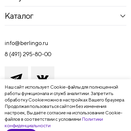
Коллекции
Каталог
Где купить
Новинки
Компания
Письменные принадлежности
info@berlingo.ru
Контакты
Канцелярские принадлежности
8 (491) 295-80-00
Обратная связь
Папки, архиваторы
Чертежные принадлежности
Хобби и творчество
Наш сайт использует Сookie-файлы для полноценной
работы функционала и служб аналитики. Запретить
Презентационное оборудование
обработку Cookie можно в настройках Вашего браузера.
391111 Рязанская обл., Рыбновский р-
Продолжая пользоваться сайтом без изменения
Школьный текстиль
н,
настроек, Вы даёте согласие на использование Cookie-
Бумажная продукция
г. Рыбное, ул. Берёзовая, 13а
файлов в соответствии с условиями
Политики
конфиденциальности