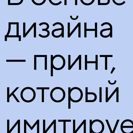
дизайна
— принт,
который
имитируе