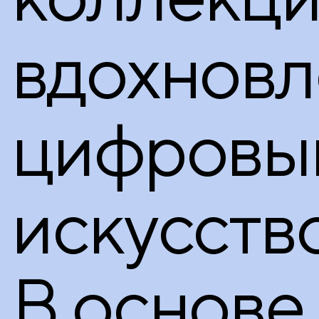
вдохновл
цифровы
искусств
В основе