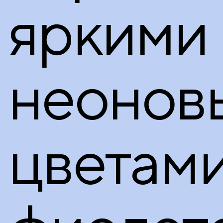
яркими
неонов
цветами