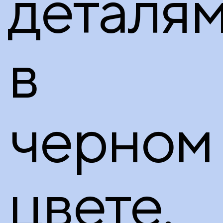
деталя
в
черном
цвете.