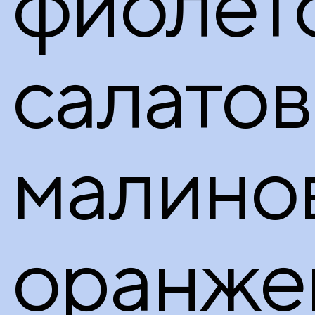
фиолет
салатов
малино
оранже