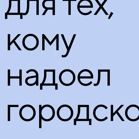
для тех,
кому
надоел
городск