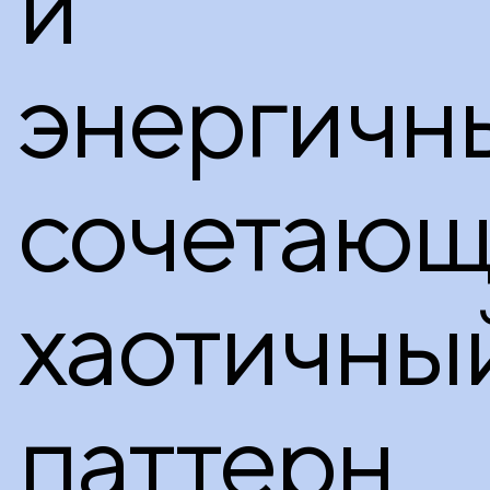
и
энергичн
сочетающ
хаотичны
паттерн