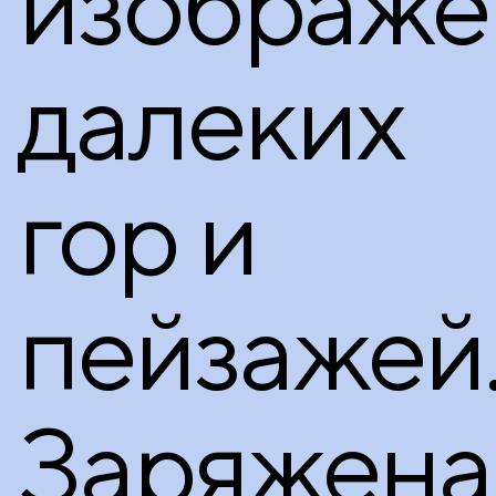
изображе
далеких
гор и
пейзажей
Заряжена