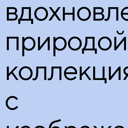
вдохновл
природой
коллекци
с