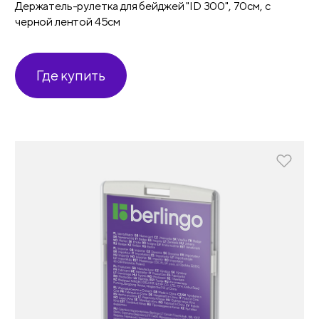
Держатель-рулетка для бейджей "ID 300", 70см, с
черной лентой 45см
Где купить