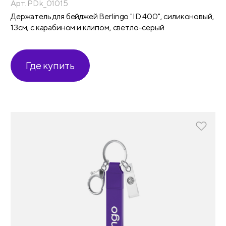
Арт. PDk_01015
Держатель для бейджей Berlingo "ID 400", силиконовый,
13см, с карабином и клипом, светло-серый
Где купить