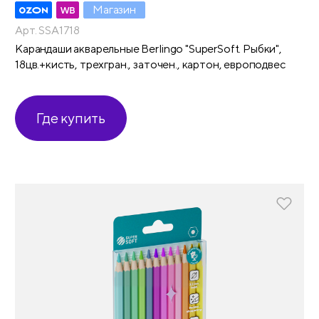
Магазин
Арт. SSA1718
Карандаши акварельные Berlingo "SuperSoft. Рыбки",
18цв.+кисть, трехгран., заточен., картон, европодвес
Где купить