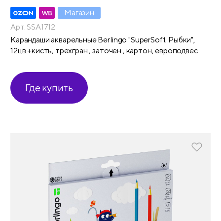
Магазин
Арт. SSA1712
Карандаши акварельные Berlingo "SuperSoft. Рыбки",
12цв.+кисть, трехгран., заточен., картон, европодвес
Где купить