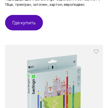
18цв., трехгран., заточен., картон, европодвес
Где купить