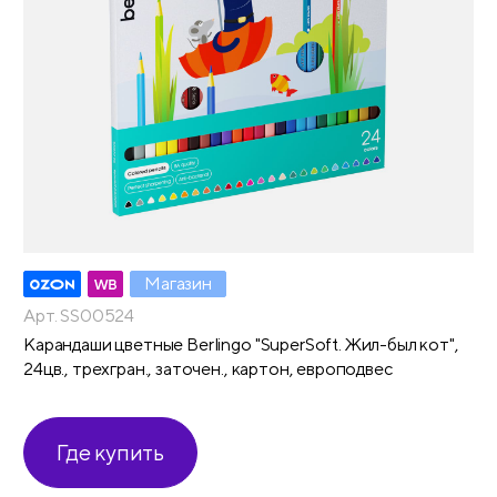
Магазин
Арт. SS00524
Карандаши цветные Berlingo "SuperSoft. Жил-был кот",
24цв., трехгран., заточен., картон, европодвес
Где купить