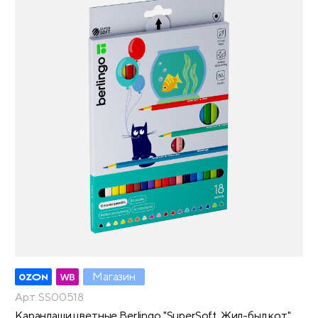
Магазин
Арт. SS00518
Карандаши цветные Berlingo "SuperSoft. Жил-был кот",