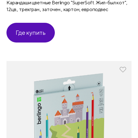
Карандаши цветные Berlingo "SuperSoft. Жил-был кот",
12цв., трехгран., заточен., картон, европодвес
Где купить