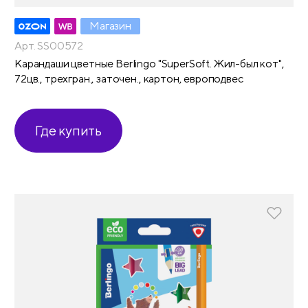
Магазин
Арт. SS00572
Карандаши цветные Berlingo "SuperSoft. Жил-был кот",
72цв., трехгран., заточен., картон, европодвес
Где купить