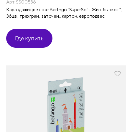
Арт. SS00536
Карандаши цветные Berlingo "SuperSoft. Жил-был кот",
36цв., трехгран., заточен., картон, европодвес
Где купить