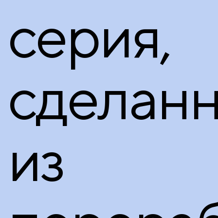
серия,
сделан
из