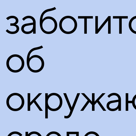
заботит
об
окружа