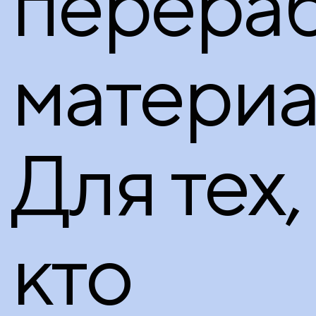
перера
материа
Для тех,
кто