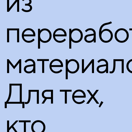
из
перерабо
материало
Для тех,
кто