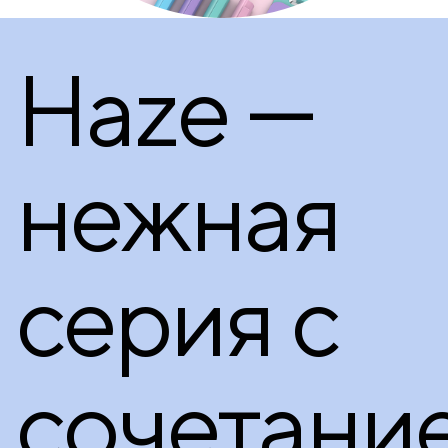
Haze —
нежная
серия с
сочетани