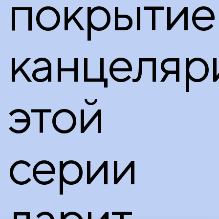
покрытие
канцеляр
этой
серии
дарит