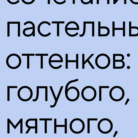
пастельн
оттенков:
голубого,
мятного,