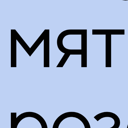
мят
роз