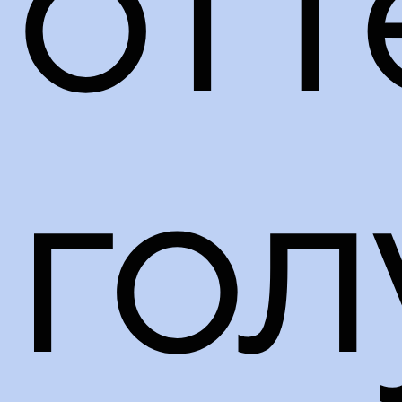
отт
гол