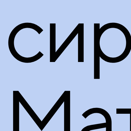
сир
Ма