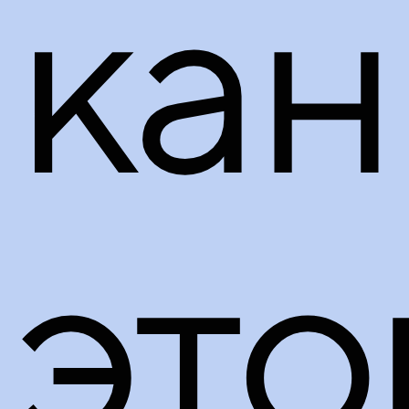
ка
это