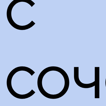
с
соч