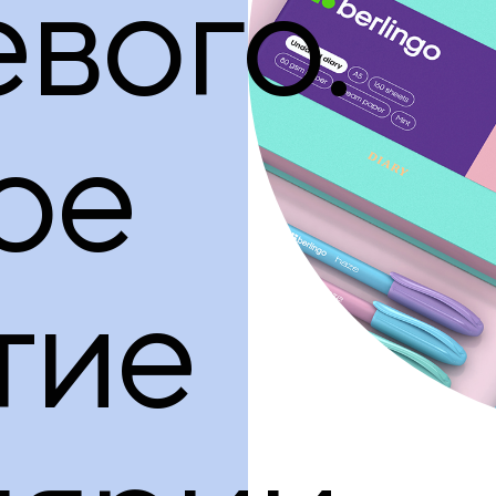
вого.
ое
тие