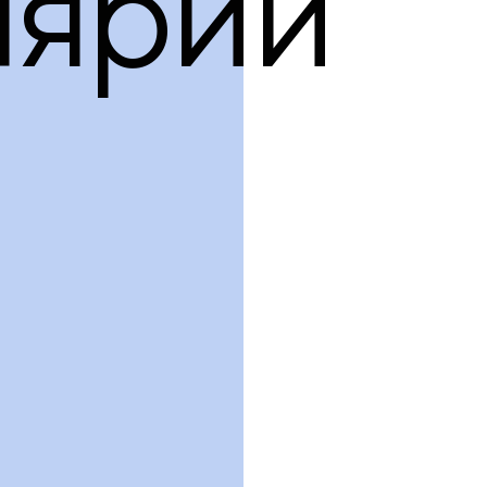
лярии