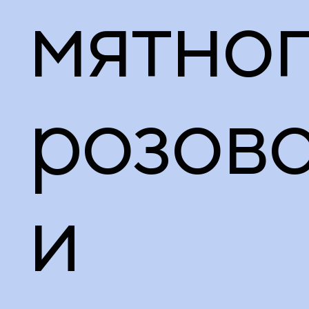
мятног
розов
и