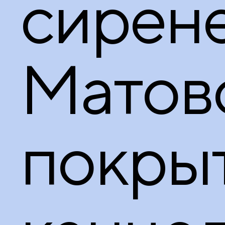
сирене
Матов
покры