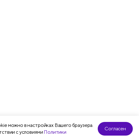
kie можно в настройках Вашего браузера.
Согласен
тствии с условиями
Политики