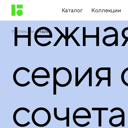
Каталог
Коллекции
нежна
Коллекции
Haze
Письменные
принадлежности
серия 
Канцелярские
принадлежности
сочет
Папки,
архиваторы
Чертежные