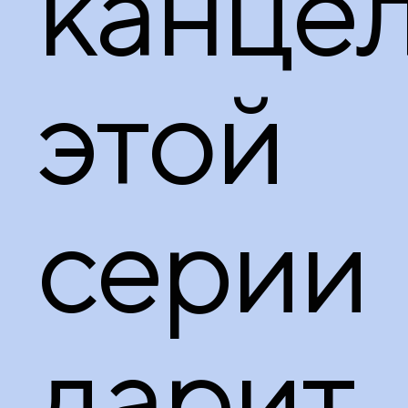
канце
этой
серии
дарит