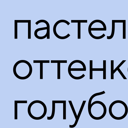
принадлежности
пасте
оттенк
голубо