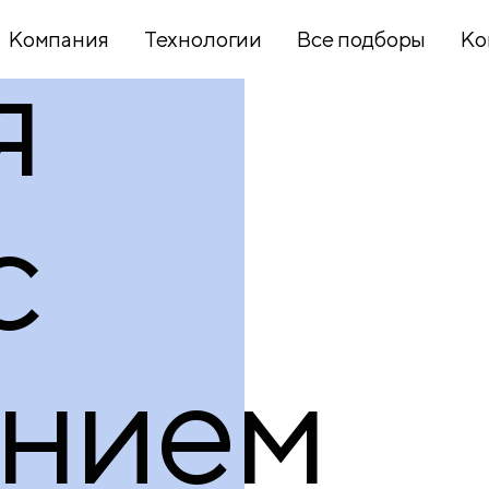
Компания
Технологии
Все подборы
Ко
я
Хобби и
творчество
с
Презентационное
оборудование
анием
Школьный
текстиль
Бумажная