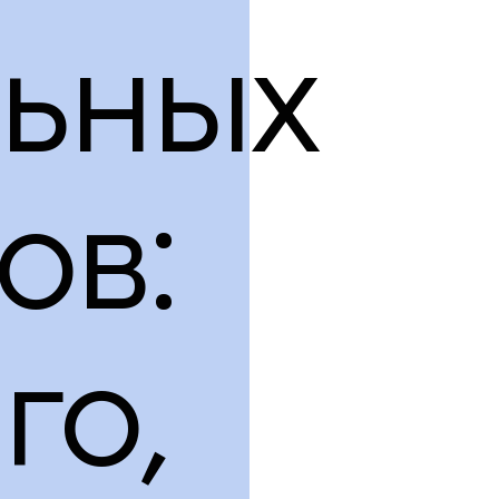
продукция
льных
ов:
го,