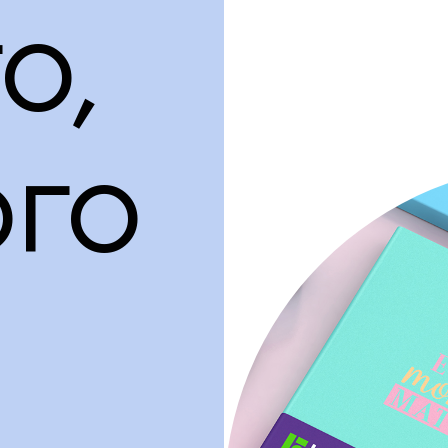
о,
ого