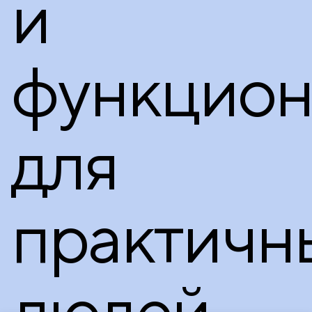
и
функцион
для
практичн
людей.