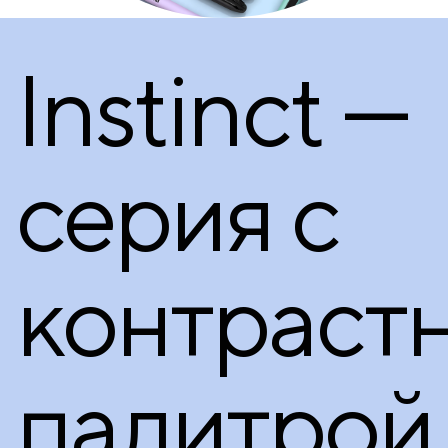
Instinct —
серия с
контраст
палитрой