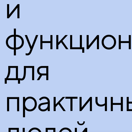
и
функцион
для
практичн
людей.