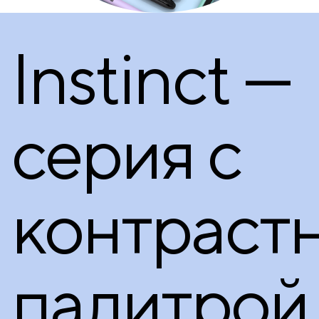
Instinct —
серия с
контраст
палитрой