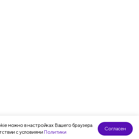
kie можно в настройках Вашего браузера.
Согласен
тствии с условиями
Политики