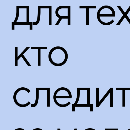
для тех
кто
следи