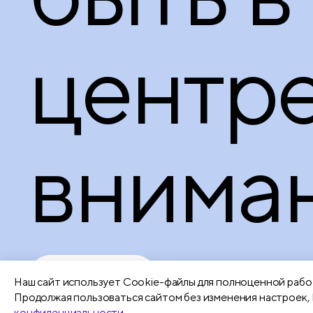
центр
вниман
Подробнее
Наш сайт использует Сookie-файлы для полноценной работ
Продолжая пользоваться сайтом без изменения настроек, 
конфиденциальности