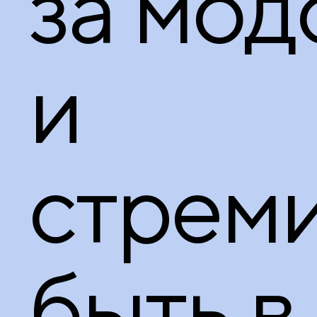
за мод
и
стрем
быть в