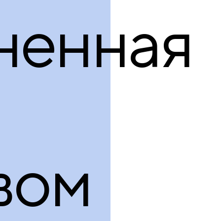
продукция
ненная
вом