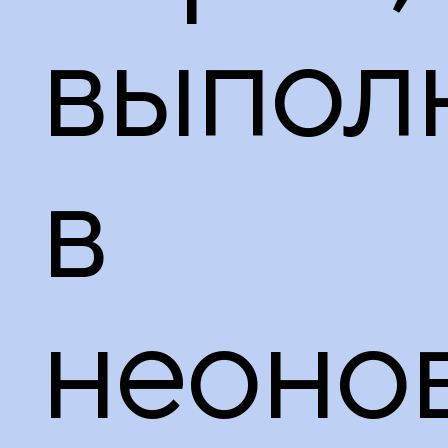
принадлежности
выпол
в
неоно