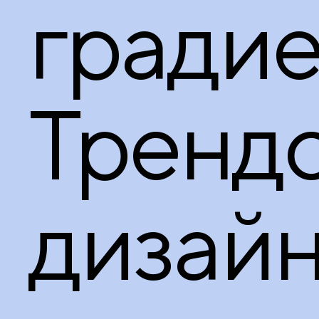
градие
Тренд
дизай