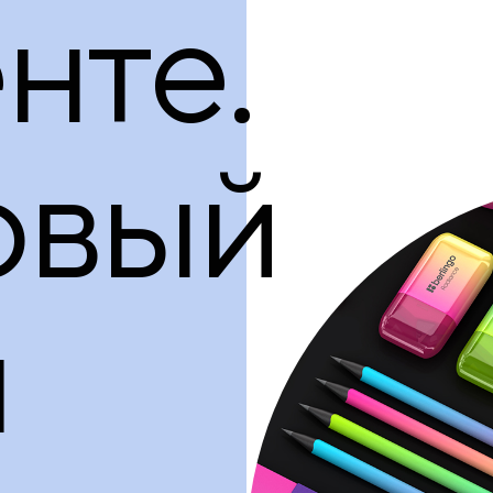
нте.
овый
н