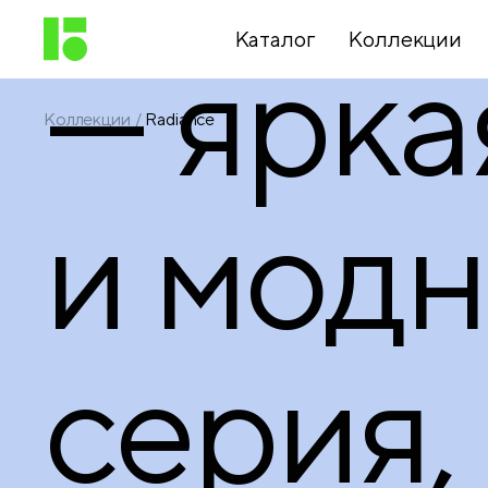
Каталог
Коллекции
— ярка
Коллекции
Radiance
Письменные
принадлежности
и модн
Канцелярские
принадлежности
серия,
Папки,
архиваторы
Чертежные