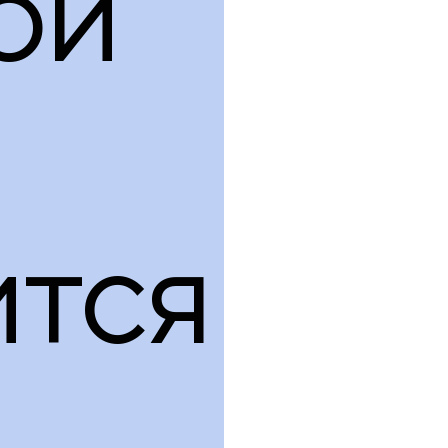
ой
ится