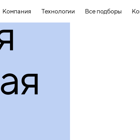
Компания
Технологии
Все подборы
Ко
я
Хобби и
творчество
ая
Презентационное
оборудование
Школьный
текстиль
Бумажная