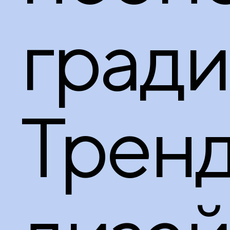
гради
Трен