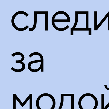
след
за
модо