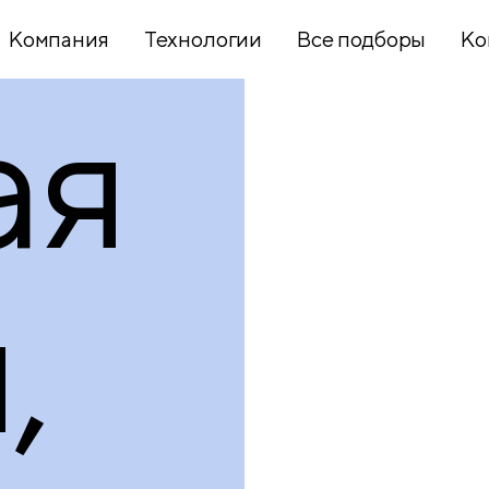
Компания
Технологии
Все подборы
Ко
ая
Хобби и
творчество
Презентационное
,
оборудование
Школьный
текстиль
Бумажная