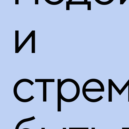
и
стре