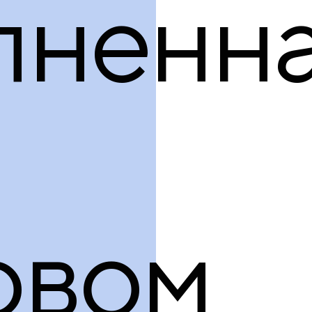
лненн
продукция
овом