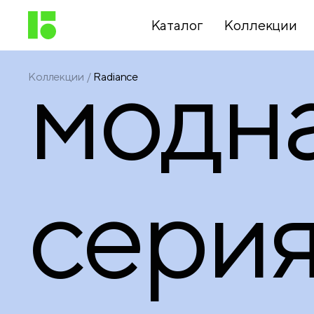
Каталог
Коллекции
модн
Коллекции
Radiance
Письменные
принадлежности
Канцелярские
серия
принадлежности
Папки,
архиваторы
Чертежные