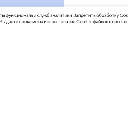
ы функционала и служб аналитики. Запретить обработку Coo
Вы даёте согласие на использование Cookie-файлов в соотве
Карандаши
Ручки гелевые
чернографитны