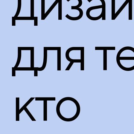
диза
для те
кто