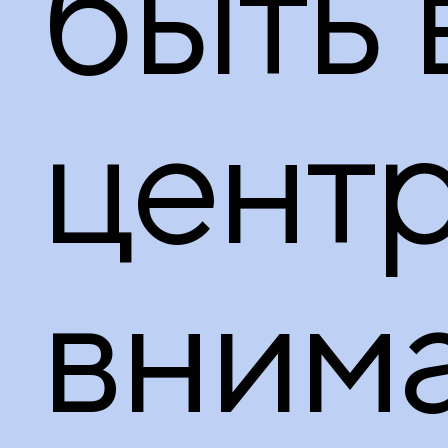
быть 
цент
внима