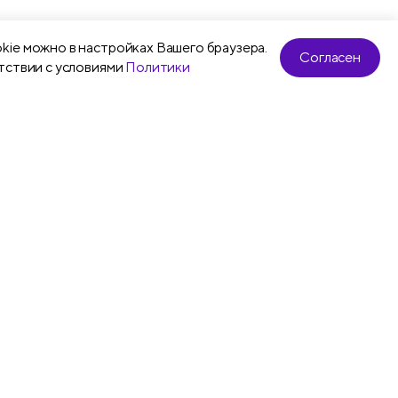
kie можно в настройках Вашего браузера.
Согласен
тствии с условиями
Политики
Карандаши
Корректирующ
е
механические
ленты