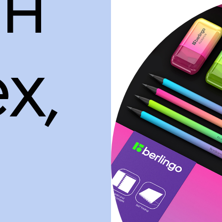
йн
х,