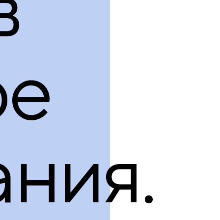
в
ре
ния.