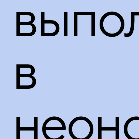
выпо
принадлежности
в
неон