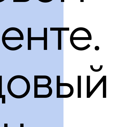
енте.
довый