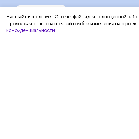
Подробнее
Наш сайт использует Сookie-файлы для полноценной работ
Продолжая пользоваться сайтом без изменения настроек, 
конфиденциальности
Все
Ручки шариковые