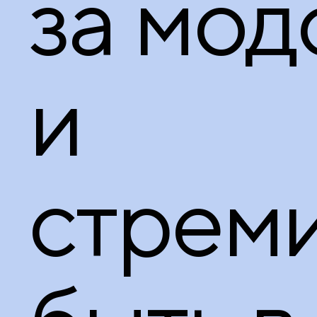
за мод
и
стрем