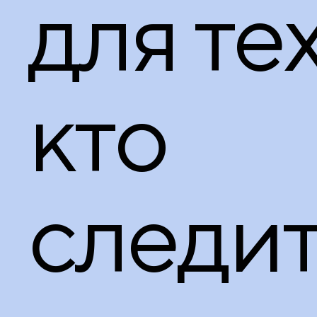
для тех
кто
следи