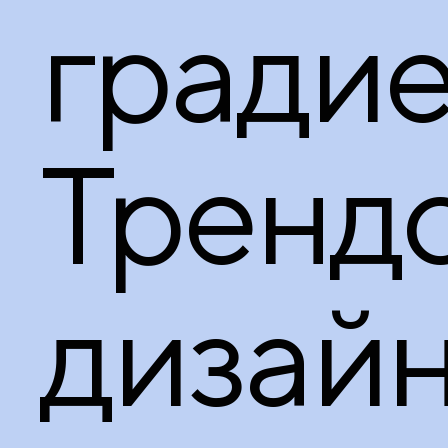
градие
Тренд
дизай