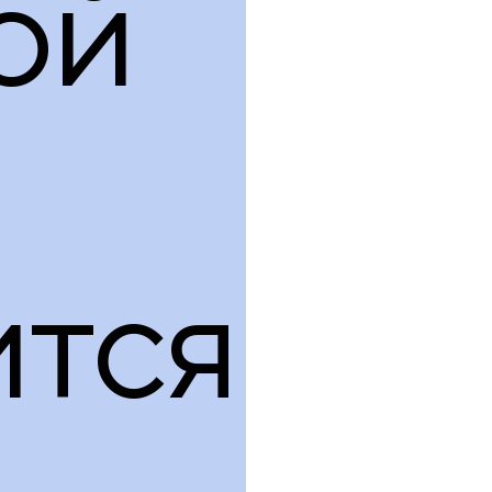
ой
ится