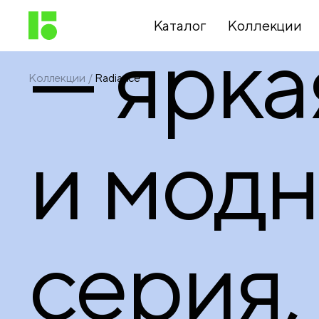
Каталог
Коллекции
— ярка
Коллекции
Radiance
Письменные
принадлежности
и модн
Канцелярские
принадлежности
серия,
Папки,
архиваторы
Чертежные