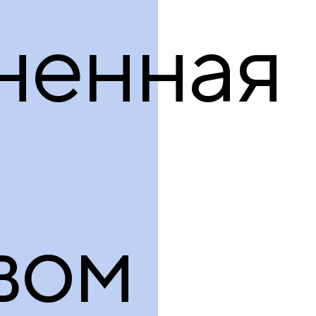
продукция
ненная
вом