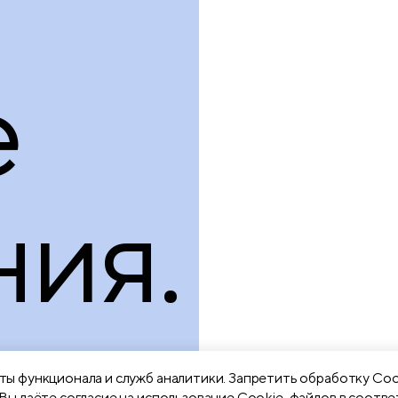
е
ия.
ы функционала и служб аналитики. Запретить обработку Coo
Вы даёте согласие на использование Cookie-файлов в соотве