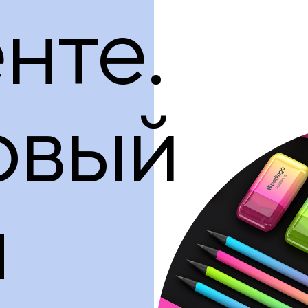
нте.
овый
н