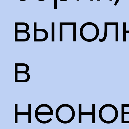
принадлежности
выпол
в
неоно