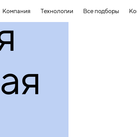
Компания
Технологии
Все подборы
Ко
я
Хобби и
творчество
ая
Презентационное
оборудование
Школьный
текстиль
Бумажная