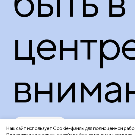
быть в
центр
вниман
Подробнее
Наш сайт использует Сookie-файлы для полноценной работ
Продолжая пользоваться сайтом без изменения настроек, 